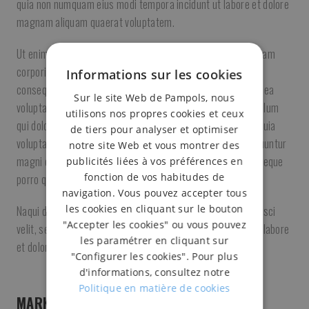
quia non numquam eius modi tempora incidunt ut labore et dolore
magnam aliquam quaerat voluptatem.
Ut enim ad minima veniam, quis nostrum exercitationem ullam
corporis suscipit laboriosam, nisi ut aliquid ex ea commodi
Informations sur les cookies
consequatur? Quis autem vel eum iure reprehenderit qui in ea
Sur le site Web de Pampols, nous
voluptate velit esse quam nihil molestiae consequatur, vel illum
utilisons nos propres cookies et ceux
qui dolorem eum fugiat quo Nemo enim ipsam voluptatem quia
de tiers pour analyser et optimiser
voluptas sit aspernatur aut odit aut fugit, sed quia consequuntur
notre site Web et vous montrer des
magni dolores eos qui ratione voluptatem sequi nesciunt. Neque
publicités liées à vos préférences en
fonction de vos habitudes de
porro quisquam est.
navigation. Vous pouvez accepter tous
les cookies en cliquant sur le bouton
Naqui dolorem ipsum quia dolor sit amet, consectetur, adipisci
"Accepter les cookies" ou vous pouvez
velit, sed quia non numquam eius modi tempora incidunt ut labore
les paramétrer en cliquant sur
et dolore magnam aliquam quaerat voluptatem.
"Configurer les cookies". Pour plus
d'informations, consultez notre
Politique en matière de cookies
MARKET STRATEGY