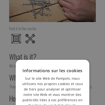
Find it in the sector:
What is it?
We have threaded steel nails in different sizes.
Informations sur les cookies
What is it for?
Sur le site Web de Pampols, nous
utilisons nos propres cookies et ceux
These nails are used for fixing or repairing wooden pallets.
de tiers pour analyser et optimiser
notre site Web et vous montrer des
How is it used?
publicités liées à vos préférences en