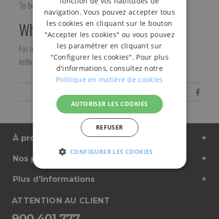
fonction de vos habitudes de
To be nailed with either manual or pneumatic hammer.
navigation. Vous pouvez accepter tous
les cookies en cliquant sur le bouton
Who is it for?
"Accepter les cookies" ou vous pouvez
les paramétrer en cliquant sur
For industries such as lumber, carpenters, restorers or
"Configurer les cookies". Pour plus
individuals who wish to do wood work.
d'informations, consultez notre
Politique en matière de cookies
Share
AUTORISER LES COOKIES
REFUSER
À propos de nous
CONFIGURER LES COOKIES
Nos produits
STRICTEMENT
PERFORMANCE
FONC
NÉCESSAIRES
Plus d'informations
ATTENTION AU CLIENT
900 401 777