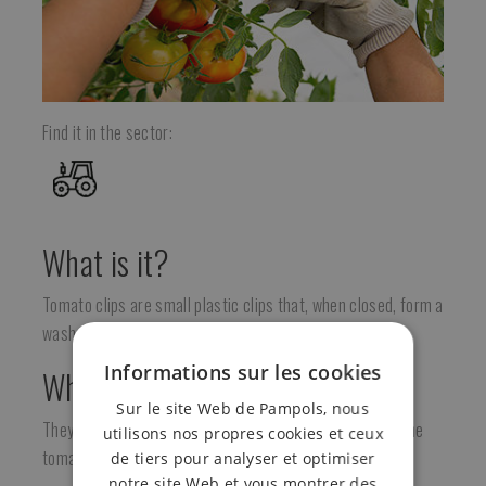
Find it in the sector:
What is it?
Tomato clips are small plastic clips that, when closed, form a
washer.
Informations sur les cookies
What is it for?
Sur le site Web de Pampols, nous
They allow a fast and safe trellising without damaging the
utilisons nos propres cookies et ceux
tomato plant.
de tiers pour analyser et optimiser
notre site Web et vous montrer des