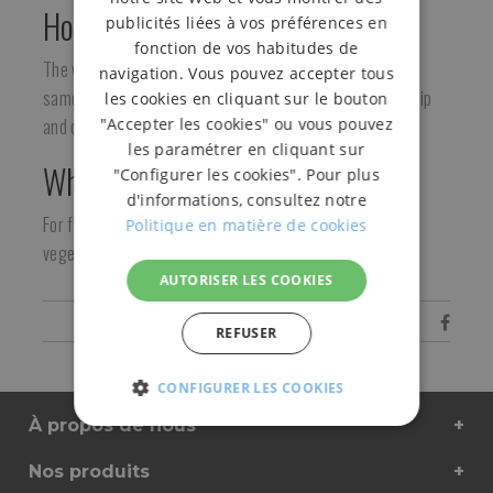
How is it used?
publicités liées à vos préférences en
fonction de vos habitudes de
The wire of the net is fixed in the internal slit and at the
navigation. Vous pouvez accepter tous
same time the stem of the tomato is wrapped with the clip
les cookies en cliquant sur le bouton
"Accepter les cookies" ou vous pouvez
and closed by pressure.
les paramétrer en cliquant sur
Who is it for?
"Configurer les cookies". Pour plus
d'informations, consultez notre
For farmers or individuals who grow tomatoes and other
Politique en matière de cookies
vegetables that need tutorado.
AUTORISER LES COOKIES
Share
REFUSER
CONFIGURER LES COOKIES
STRICTEMENT
À propos de nous
PERFORMANCE
FONC
NÉCESSAIRES
Nos produits