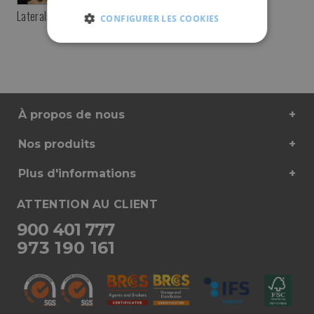
Laterals
CONFIGURER LES COOKIES
STRICTEMENT
PERFORMANCE
FONC
NÉCESSAIRES
À propos de nous
Nos produits
Plus d'informations
ATTENTION AU CLIENT
900 401 777
973 190 161