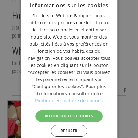
fruits.
Informations sur les cookies
How is it used?
Sur le site Web de Pampols, nous
utilisons nos propres cookies et ceux
Just like the funds are placed around the entire inner
de tiers pour analyser et optimiser
perimeter of the wooden or plastic box.
notre site Web et vous montrer des
publicités liées à vos préférences en
Who is it for?
fonction de vos habitudes de
navigation. Vous pouvez accepter tous
For fruit and vegetable producers and companies that
les cookies en cliquant sur le bouton
package and market fruits and vegetables.
"Accepter les cookies" ou vous pouvez
les paramétrer en cliquant sur
"Configurer les cookies". Pour plus
Share
d'informations, consultez notre
Politique en matière de cookies
AUTORISER LES COOKIES
REFUSER