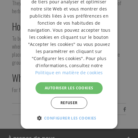
de tiers pour analyser et optimiser
They prevent damage caused by rodents and the spread of
notre site Web et vous montrer des
herbicides.
publicités liées à vos préférences en
How is it used?
fonction de vos habitudes de
navigation. Vous pouvez accepter tous
les cookies en cliquant sur le bouton
To be used on plants and small trees in primary growth
"Accepter les cookies" ou vous pouvez
where they have not yet expanded their cup, as they are
les paramétrer en cliquant sur
placed at the top of the plant pulling the strip towards the
"Configurer les cookies". Pour plus
ground.
d'informations, consultez notre
Politique en matière de cookies
Who is it for?
AUTORISER LES COOKIES
For farmers.
REFUSER
Share
CONFIGURER LES COOKIES
STRICTEMENT
PERFORMANCE
FONC
NÉCESSAIRES