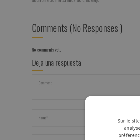
Comments (No Responses )
No comments yet.
Deja una respuesta
Sur le sit
analyse
préférenc