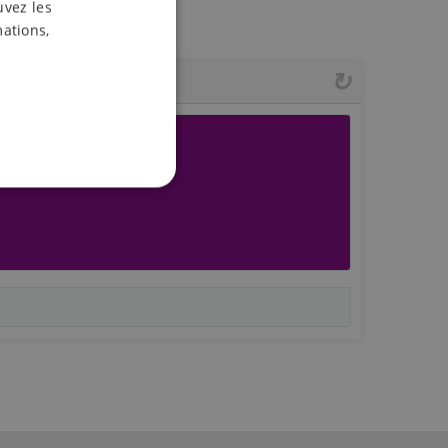
uvez les
mations,
ALITÉ