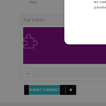
les coo
paramét
Drag To Verify
S