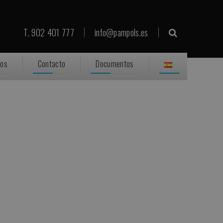
T. 902 401 777
info@pampols.es
ros
Contacto
Documentos