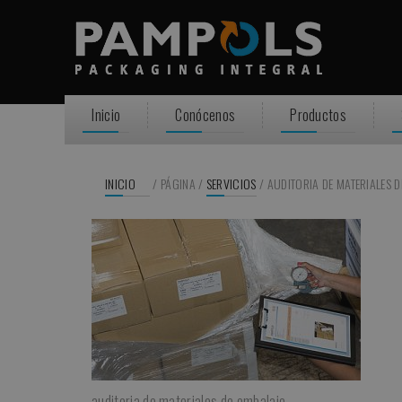
Inicio
Conócenos
Productos
INICIO
/
PÁGINA
/
SERVICIOS
/
AUDITORIA DE MATERIALES D
auditoria de materiales de embalaje