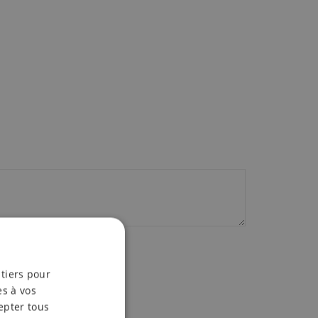
 tiers pour
es à vos
epter tous