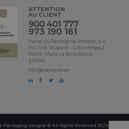
ATTENTION
AU CLIENT
900 401 777
973 190 161
Pampols Packaging Integral, S.A.
Pol. Ind. Vilapark - C/Alcoletge,2
25690 Vilanova de la Barca
(Lleida)
info@pampols.es
 Packaging Integral © All Rights Reserved 2026